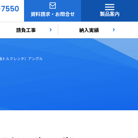
-7550
資料請求・お問合せ
製品案内
請負工事
納入実績
動トルクレンチ）アングル