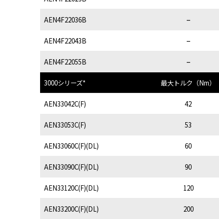
–
AEN4F22036B
–
AEN4F22043B
–
AEN4F22055B
3000シリーズ*
最大トルク（Nm）
AEN33042C(F)
42
AEN33053C(F)
53
AEN33060C(F)(DL)
60
AEN33090C(F)(DL)
90
AEN33120C(F)(DL)
120
AEN33200C(F)(DL)
200