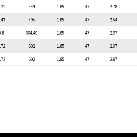
.22
539
1.85
47
2.78
.43
595
1.85
47
2.54
3.8
604.49
1.85
47
2.97
.72
602
1.85
47
2.97
.72
602
1.85
47
2.97