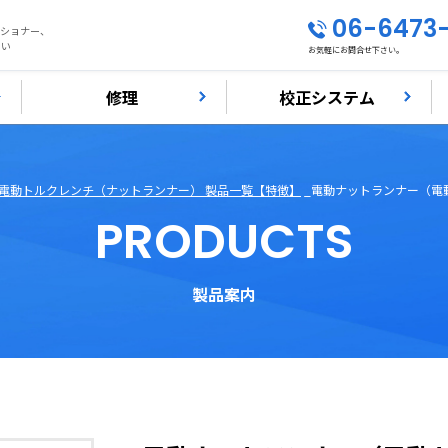
06-6473
ンショナー、
さい
お気軽にお問合せ下さい。
修理
校正システム
電動トルクレンチ（ナットランナー） 製品一覧【特徴】
電動ナットランナー（電
PRODUCTS
製品案内