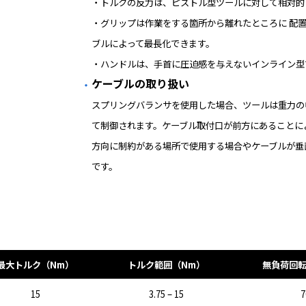
・トルクの反力は、ピストル型ツールに対して相対的
・グリップは作業をする箇所から離れたところに 配
ブルによって最長化できます。
・
ハンドルは、手首に圧迫感を与えないインライン型
ケーブルの取り扱い
スプリングバランサを使用した場合、ツールは重力の
て制御されます。ケーブル取付口が前方にあることによ
方向に制約がある場所で使用する場合やケーブルが垂
です。
最大トルク（Nm）
トルク範囲（Nm）
無負荷回転
15
3.75 – 15
7