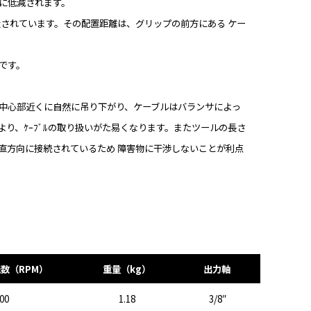
に低減されます。
置されています。その配置距離は、グリップの前方にある ケー
です。
中心部近くに自然に吊り下がり、ケーブルはバランサによっ
り、ｹｰﾌﾞﾙの取り扱いがた易くなります。またツールの長さ
直方向に接続されているため 障害物に干渉しないことが利点
数（RPM）
重量（kg）
出力軸
00
1.18
3/8″