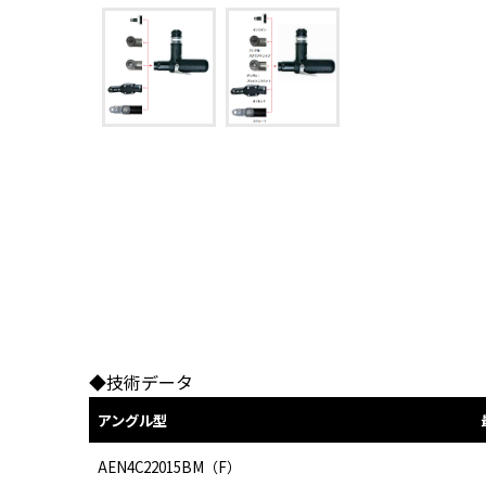
◆技術データ
アングル型
AEN4C22015BM（F）