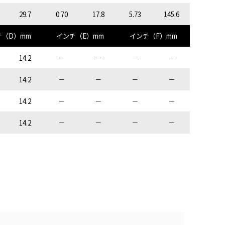
29.7
0.70
17.8
5.73
145.6
チ（D）mm
インチ（E）mm
インチ（F）mm
14.2
－
－
－
－
14.2
－
－
－
－
14.2
－
－
－
－
14.2
－
－
－
－