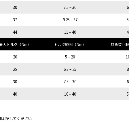
30
7.5 – 30
6
37
9.25 – 37
5
44
11 – 40
4
最大トルク（Nm）
トルク範囲（Nm）
無負荷回転
20
5 – 20
1
25
6.3 – 25
8
30
7.5 – 30
6
40
10 – 40
5
加明記してください