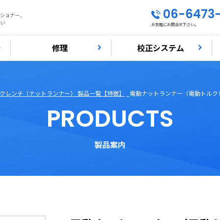
06-6473
ンショナー、
さい
お気軽にお問合せ下さい。
修理
校正システム
クレンチ（ナットランナー） 製品一覧【特徴】
電動ナットランナー（電動トルク
PRODUCTS
製品案内