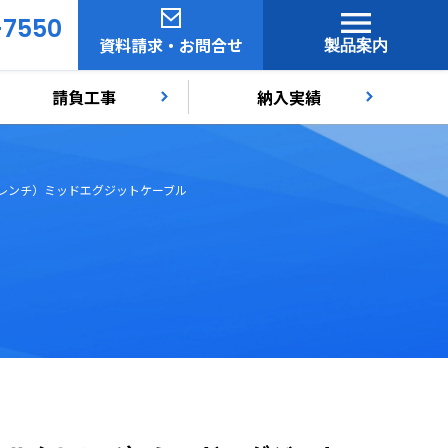
-7550
資料請求・お問合せ
製品案内
請負工事
納入実績
レンチ）ミッドエグジットケーブル