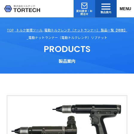
MENU
資料請求・お
製品案内
問合せ
TOP
トルク管理ツール
,
電動トルクレンチ（ナットランナー） 製品一覧【特徴】
電動ナットランナー（電動トルクレンチ）リブナット
PRODUCTS
製品案内