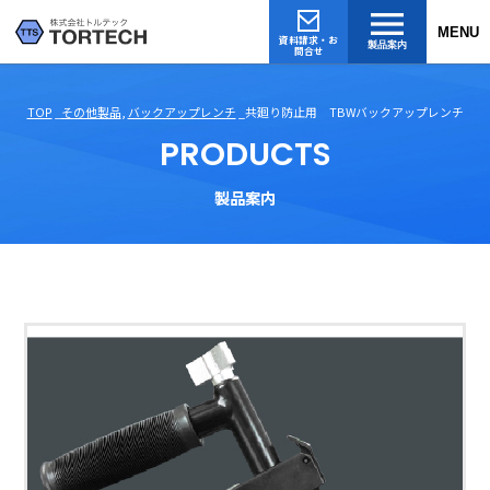
MENU
資料請求・お
製品案内
問合せ
TOP
その他製品
,
バックアップレンチ
共廻り防止用 TBWバックアップレンチ
PRODUCTS
製品案内